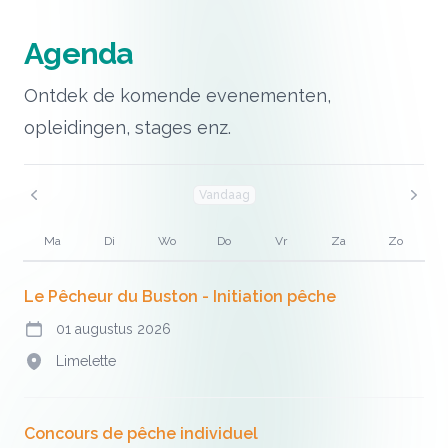
Agenda
Ontdek de komende evenementen,
opleidingen, stages enz.
Vandaag
Vorige maand
Vol
Ma
Di
Wo
Do
Vr
Za
Zo
Le Pêcheur du Buston - Initiation pêche
01 augustus 2026
Vandaag
Limelette
Adres
Concours de pêche individuel