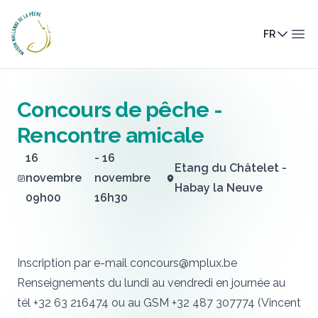
Maison Wallonne de la Pêche
FR
Ouv
Concours de pêche -
Rencontre amicale
16
- 16
Etang du Châtelet -
novembre
novembre
Habay la Neuve
09h00
16h30
Inscription par e-mail
concours@mplux.be
Renseignements du lundi au vendredi en journée au
tél
+32 63 216474
ou au GSM
+32 487 307774
(Vincent