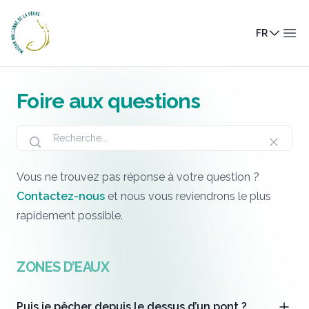
Maison Wallonne de la Pêche
FR
Ouv
Foire aux questions
Vous ne trouvez pas réponse à votre question ?
Contactez-nous
et nous vous reviendrons le plus
rapidement possible.
ZONES D’EAUX
Puis je pêcher depuis le dessus d’un pont ?