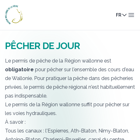
Maison Wallonne de la Pêche
FR
Ouv
PÊCHER DE JOUR
Le
permis de pêche de la Région wallonne
est
obligatoire
pour pêcher sur l'ensemble des cours d'eau
de Wallonie. Pour pratiquer la pêche dans des pêcheries
privées, le permis de pêche régional n'est habituellement
pas indispensable.
Le
permis de la Région wallonne
suffit pour pêcher
sur
les voies hydrauliques
.
À savoir :
Tous les canaux : l'Espierres, Ath-Blaton, Nimy-Blaton,
Antoing-Blaton, Charleroi-Bruxelles, canal du centre,