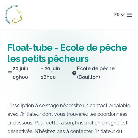
Maison Wallonne de la Pêche
FR
Ouv
Float-tube - Ecole de pêche
les petits pêcheurs
20 juin
- 20 juin
Ecole de pêche
09h00
16h00
(Bouillon)
L'inscription à ce stage nécessite un contact préalable
avec l'initiateur dont vous trouverez les coordonnées
ci-dessous. Pour cette raison, l'inscription en ligne est
désactivée. N'hésitez pas à contacter l'initiateur du