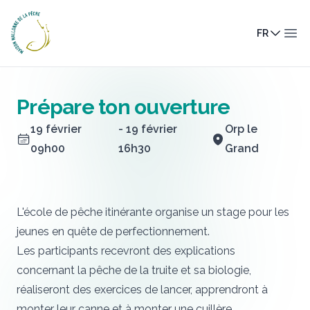
Maison Wallonne de la Pêche
FR
Ouv
Prépare ton ouverture
19 février
- 19 février
Orp le
09h00
16h30
Grand
L'école de pêche itinérante organise un stage pour les
jeunes en quête de perfectionnement.
Les participants recevront des explications
concernant la pêche de la truite et sa biologie,
réaliseront des exercices de lancer, apprendront à
monter leur canne et à monter une cuillère.