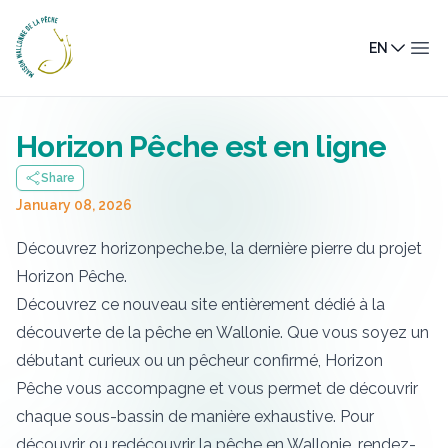
Maison Wallonne de la Pêche
EN
Ope
Horizon Pêche est en ligne
Share
January 08, 2026
Découvrez
horizonpeche.be
, la dernière pierre du projet
Horizon Pêche.
Découvrez ce nouveau site entièrement dédié à la
découverte de la pêche en Wallonie. Que vous soyez un
débutant curieux ou un pêcheur confirmé, Horizon
Pêche vous accompagne et vous permet de découvrir
chaque sous-bassin de manière exhaustive. Pour
découvrir ou redécouvrir la pêche en Wallonie,
rendez-