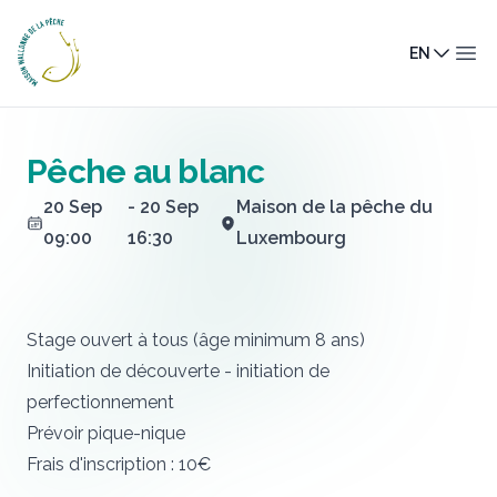
Maison Wallonne de la Pêche
EN
Ope
Pêche au blanc
20 Sep
- 20 Sep
Maison de la pêche du
09:00
16:30
Luxembourg
Stage ouvert à tous (âge minimum 8 ans)
Initiation de découverte - initiation de
perfectionnement
Prévoir pique-nique
Frais d'inscription : 10€