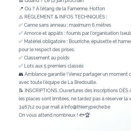
📅 Quand ? Le 12 juin prochain
📍 Où ? À l’étang de la Famenne, Hotton
⚠️ RÈGLEMENT & INFOS TECHNIQUES :
✅ Canne sans anneau : maximum 6 mètres
✅ Amorce et appâts : fournis par l'organisation (seuls
✅ Matériel obligatoire : Bourriche, épuisette et ham
pour le respect des prises.
✅ Classement au poids
✅ Lots aux 5 premiers classés
👥 Ambiance garantie ! Venez partager un moment co
avec toute l'équipe de La Bredouille.
📝 INSCRIPTIONS :Ouvertures des inscriptions DÈS
les places sont limitées, ne tardez pas à réserver l
346712 ou par mail à
info@thierrypeche.be
On vous attend nombreux ! 🐟🏆