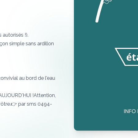
 autorisés !).
eçon simple sans ardillon
nvivial au bord de l'eau
 AUJOURD'HUI !Attention,
a vôtre.👉 par sms 0494-