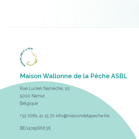
Maison Wallonne de la Pêche ASBL
Rue Lucien Namèche, 10
5000 Namur
Belgique
+32 (0)81 41 15 70
info@maisondelapeche.be
BE0474966636