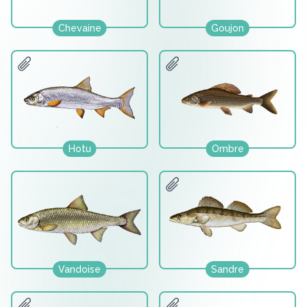
Chevaine
Goujon
Hotu
Ombre
Vandoise
Sandre