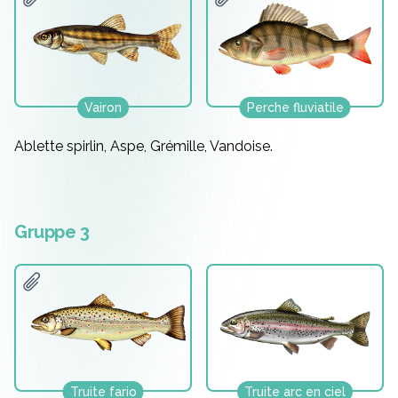
Vairon
Perche fluviatile
Ablette spirlin, Aspe, Grémille, Vandoise.
Gruppe 3
Truite fario
Truite arc en ciel