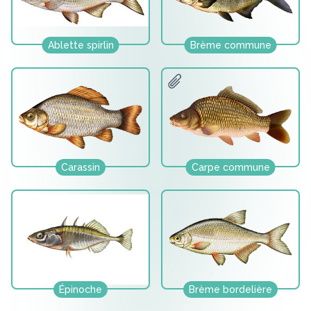
Ablette spirlin
Brème commune
Carassin
Carpe commune
Épinoche
Brème bordelière