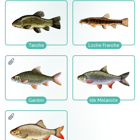
Tanche
Loche Franche
Gardon
Ide Melanote